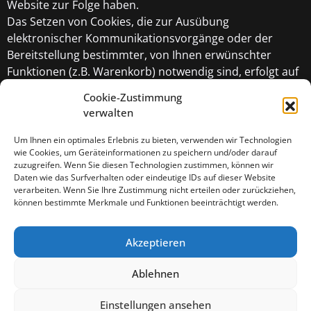
Website zur Folge haben.
Das Setzen von Cookies, die zur Ausübung
elektronischer Kommunikationsvorgänge oder der
Bereitstellung bestimmter, von Ihnen erwünschter
Funktionen (z.B. Warenkorb) notwendig sind, erfolgt auf
Grundlage von Art. 6 Abs. 1 lit. f DSGVO. Als Betreiber
Cookie-Zustimmung
dieser
verwalten
Website haben wir ein berechtigtes Interesse an der
Speicherung von Cookies zur technisch fehlerfreien und
Um Ihnen ein optimales Erlebnis zu bieten, verwenden wir Technologien
wie Cookies, um Geräteinformationen zu speichern und/oder darauf
reibungslosen Bereitstellung unserer Dienste. Sofern die
zuzugreifen. Wenn Sie diesen Technologien zustimmen, können wir
Setzung anderer Cookies (z.B. für Analyse-Funktionen)
Daten wie das Surfverhalten oder eindeutige IDs auf dieser Website
erfolgt, werden diese in dieser
verarbeiten. Wenn Sie Ihre Zustimmung nicht erteilen oder zurückziehen,
können bestimmte Merkmale und Funktionen beeinträchtigt werden.
Datenschutzerklärung separat behandelt.
Quelle: Datenschutz-Konfigurator von mein-
datenschutzbeauftragter.de
Akzeptieren
Ablehnen
Einstellungen ansehen